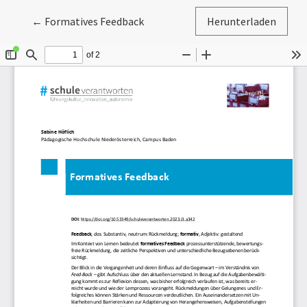
Zu Artikeldetails zurückkehren
←
Formatives Feedback
Herunterladen