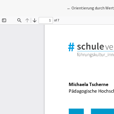
Zu Artikeldetails zurüc
←
Orientierung durch Wer