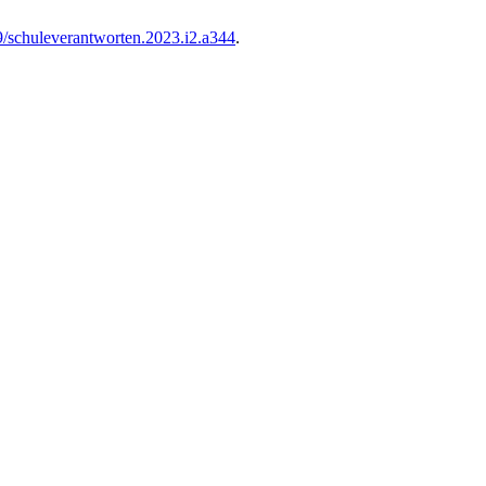
49/schuleverantworten.2023.i2.a344
.