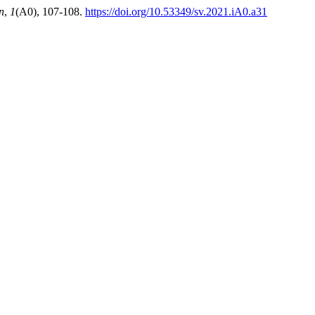
n
,
1
(A0), 107-108.
https://doi.org/10.53349/sv.2021.iA0.a31