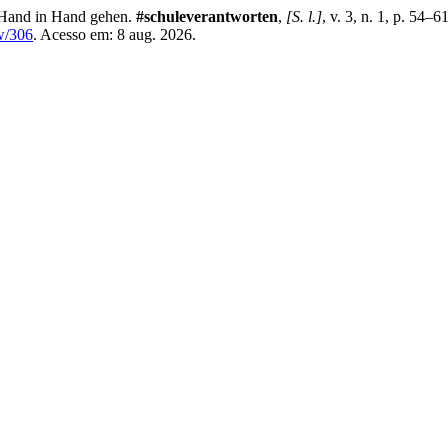
 Hand in Hand gehen.
#schuleverantworten
,
[S. l.]
, v. 3, n. 1, p. 54–
ew/306
. Acesso em: 8 aug. 2026.