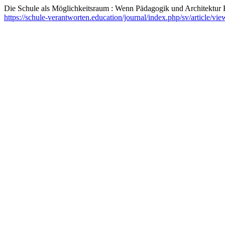
Die Schule als Möglichkeitsraum : Wenn Pädagogik und Architektur
https://schule-verantworten.education/journal/index.php/sv/article/vi