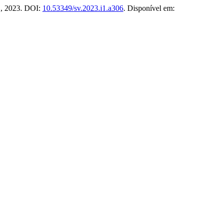
61, 2023. DOI:
10.53349/sv.2023.i1.a306
. Disponível em: