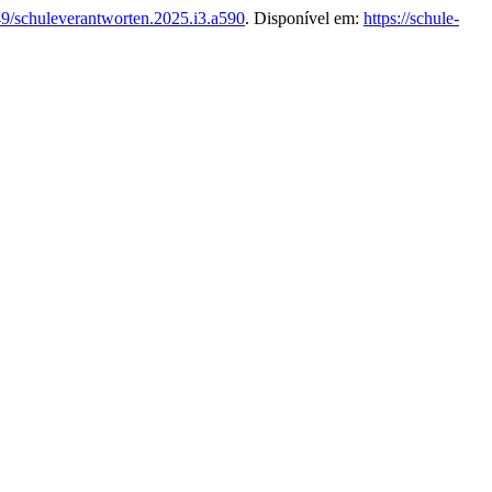
9/schuleverantworten.2025.i3.a590
. Disponível em:
https://schule-