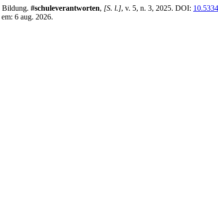
e Bildung.
#schuleverantworten
,
[S. l.]
, v. 5, n. 3, 2025. DOI:
10.5334
 em: 6 aug. 2026.