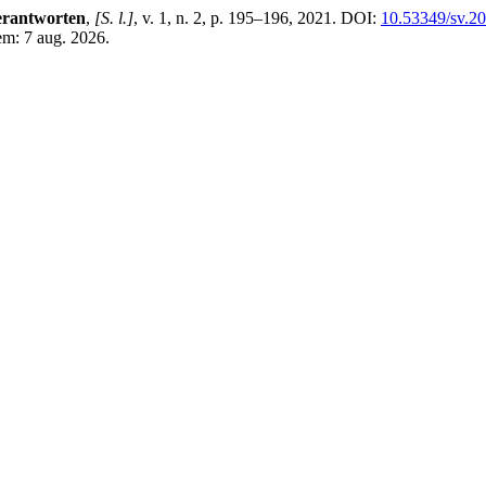
erantworten
,
[S. l.]
, v. 1, n. 2, p. 195–196, 2021. DOI:
10.53349/sv.20
em: 7 aug. 2026.