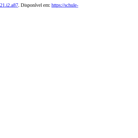
21.i2.a87
. Disponível em:
https://schule-