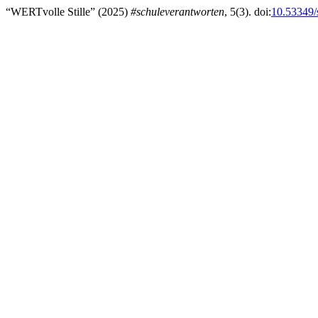
“WERTvolle Stille” (2025)
#schuleverantworten
, 5(3). doi:
10.53349/