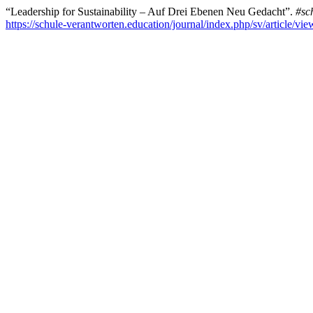
“Leadership for Sustainability – Auf Drei Ebenen Neu Gedacht”.
#sc
https://schule-verantworten.education/journal/index.php/sv/article/vi