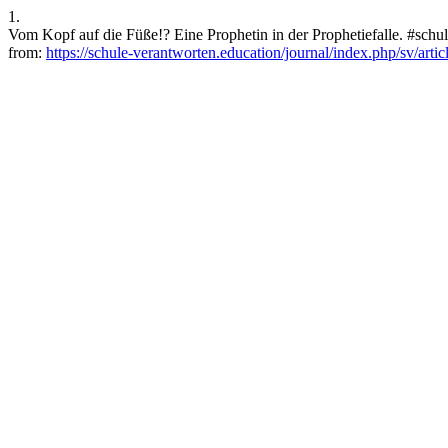
1.
Vom Kopf auf die Füße!? Eine Prophetin in der Prophetiefalle. #schul
from:
https://schule-verantworten.education/journal/index.php/sv/arti