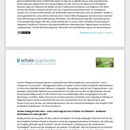
gemeinschaft für Menschen mit Behinderung die im Zuge der Ausgliederung
aus einer psychiatrischen, 
beziehungsweise
pflegerischen Einrichtung aufgebaut wurde. Dies war der Beginn eines Paradigmen
-
wechsels, weg vom med
izinischen Modell, bei dem medizinische Sichtweisen und Diagnosen mit defizit
-
orientiertem Denken und damit letztlich auch die „Fragmentierung des Menschen“ im Vordergrund 
standen
, 
hin zu einem sozialen Modell, das die Behinderung eines Menschen nicht als 
Krankheit, sondern in 
einem ganzheitlichen und wertfreien Kontext sieht. In dieser Betrachtungsweise sind die Grenzen zwischen 
einer Behinderung und Nicht
-
Behinderung oft fließend, eine Merkmalsnennung oder Zuschreibung muss 
nicht zwangsläufig erfolgen. Mi
t dem sozialen Modell kam es auch zu einer verstärkten Hinwendung zur 
Integration und aktiven Teilhabe in allen gesellschaftlichen Lebensbereichen. Beispielsweise wurde die
se
„Ausgliederung“ mit dem Bemühen begonnen, Menschen mit einer Behinderung aus den 
Heimstrukturen 
#
schule
verantworten 2021_
0
| 
Seite 
93
und den Pflegeeinrichtungsstrukturen in spitalsähnlichen Betreuungsformen „herauszuholen“ und in 
–
anfangs noch recht großen 
–
Wohngemeinschaften und später in immer kleiner werdenden Wohneinheiten 
in Form eines selbstbestimmten Wohnens
zu b
egleiten
.
Dazu gehören
natürlich auch Tagesstrukturen 
–
den 
jeweiligen, individuellen Bedürfnissen entsprechend
.
Im Schulbereich hat dies in Folge bedeutet, dass die 
Forderung bekräftigt wurde, für alle Schüler*innen im schulpflichtigen Alter eine geeignet
e Form der 
Beschulung zu schaffen. Neben dem Versuch und dem primären Verständnis einer integrativen Teilhabe am 
Regelschulsystem wurde zusehend der Ruf nach einer spezialisierten Form der Beschulung für jene 
Schüler*innen laut, die eine sehr betreuungsint
ensive Form des Unterrichts benötigten. Hier knüpften 1992 
1
die Basalen Förderklassen
mit ihrem Konzept an.
Wurden Anfang 
der 90er Jahre
–
nicht zuletzt aufgrund 
I
hrer Initiative
und Mitarbeit
–
die Basalen 
Förderklassen ins Leben gerufen? 
Richtig, dama
ls war das große Ziel des Landesschulinspektors für Sonderpädagogik in Wien die Zahl der
von 
der Schulpflicht befreiten Kinder zu reduzieren. Dank der eingangs beschriebenen Sichtweise, das heißt weg 
vom
Zugang „Behinderung als Krankheit“ und der schrittwe
isen „Entlassung aus der medizinischen 
Zuständigkeit“ wurde auch der Schulbesuch neu gedacht. Zum Beispiel, dass ein Schulweg für ein mehrfach 