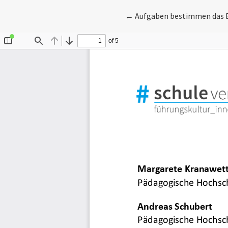
Zu Artikeldetails zurückke
←
Aufgaben bestimmen das 