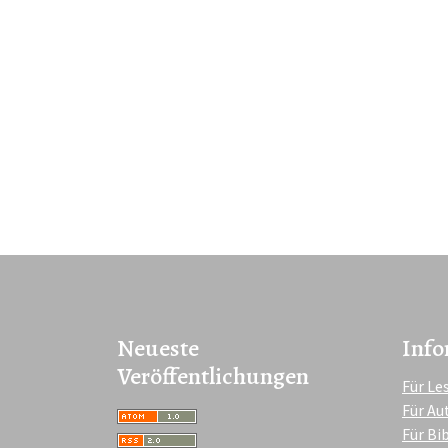
Neueste
Info
Veröffentlichungen
Für Le
Für Au
Für Bi