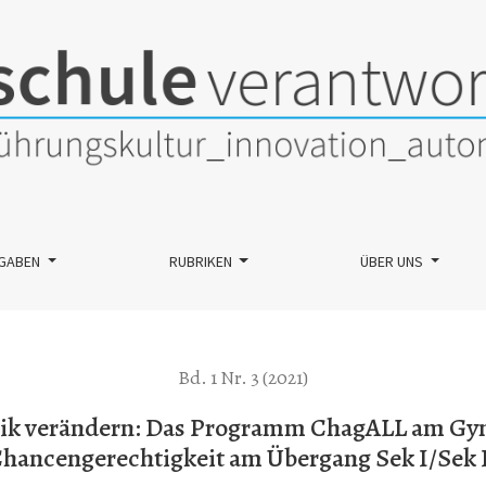
s Programm ChagALL am Gymnasium Unterstrass für mehr Chancen
GABEN
RUBRIKEN
ÜBER UNS
Bd. 1 Nr. 3 (2021)
stik verändern: Das Programm ChagALL am Gy
hancengerechtigkeit am Übergang Sek I/Sek 