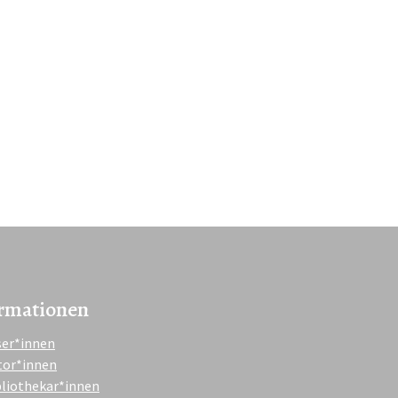
rmationen
ser*innen
tor*innen
bliothekar*innen