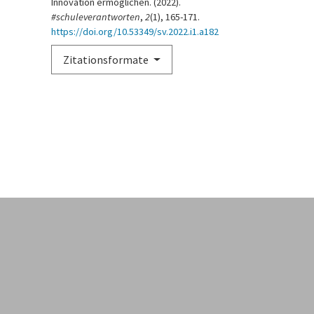
Innovation ermöglichen. (2022).
#schuleverantworten
,
2
(1), 165-171.
https://doi.org/10.53349/sv.2022.i1.a182
Zitationsformate