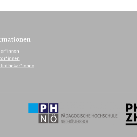
rmationen
ser*innen
tor*innen
bliothekar*innen