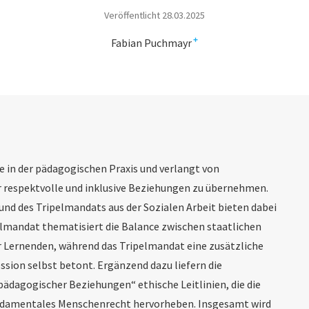
Veröffentlicht 28.03.2025
+
Fabian Puchmayr
le in der pädagogischen Praxis und verlangt von
 respektvolle und inklusive Beziehungen zu übernehmen.
nd des Tripelmandats aus der Sozialen Arbeit bieten dabei
elmandat thematisiert die Balance zwischen staatlichen
 Lernen­den, während das Tripelmandat eine zusätzliche
sion selbst betont. Ergänzend dazu liefern die
ädagogischer Beziehungen“ ethische Leitlinien, die die
undamentales Menschenrecht hervorheben. Insge­samt wird