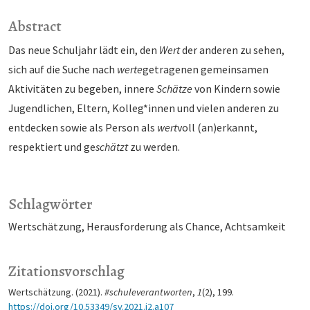
Abstract
Das neue Schuljahr lädt ein, den
Wert
der anderen zu sehen,
sich auf die Suche nach
werte
getragenen gemeinsamen
Aktivitäten zu begeben, innere
Schätze
von Kindern sowie
Jugendlichen, Eltern, Kolleg*innen und vielen anderen zu
entdecken sowie als Person als
wert
voll (an)erkannt,
respektiert und ge
schätzt
zu werden.
Schlagwörter
Wertschätzung
Herausforderung als Chance
Achtsamkeit
Zitationsvorschlag
Wertschätzung. (2021).
#schuleverantworten
,
1
(2), 199.
https://doi.org/10.53349/sv.2021.i2.a107