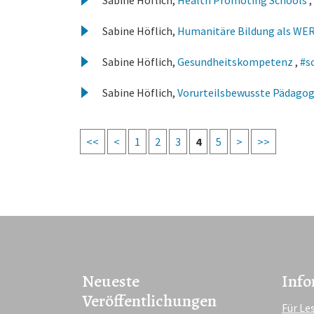
Sabine Höflich,
Health Promoting Schools
,
Sabine Höflich,
Humanitäre Bildung als WER
Sabine Höflich,
Gesundheitskompetenz
,
#s
Sabine Höflich,
Vorurteilsbewusste Pädago
<<
<
1
2
3
4
5
>
>>
Neueste
Info
Veröffentlichungen
Für Le