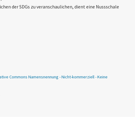
chen der SDGs zu veranschau­lichen, dient eine Nussschale
ative Commons Namensnennung - Nicht-kommerziell - Keine
n