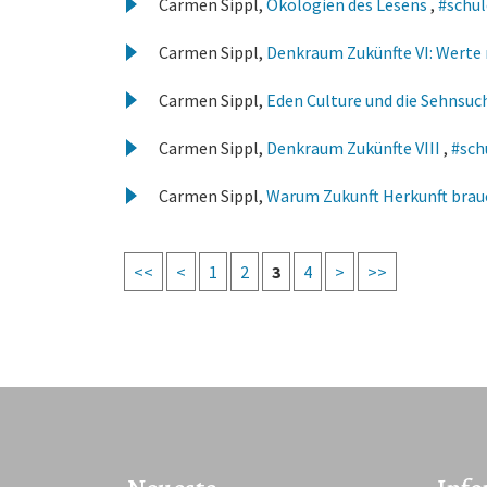
Carmen Sippl,
Ökologien des Lesens
,
#schul
Carmen Sippl,
Denkraum Zukünfte VI: Werte 
Carmen Sippl,
Eden Culture und die Sehnsuc
Carmen Sippl,
Denkraum Zukünfte VIII
,
#sch
Carmen Sippl,
Warum Zukunft Herkunft bra
<<
<
1
2
3
4
>
>>