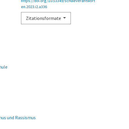
https://doi.org/10.53349/schuleverantwort
en.2023.i2.a336
Zitationsformate
hule
smus und Rassismus