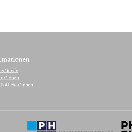
rmationen
ser*innen
tor*innen
bliothekar*innen