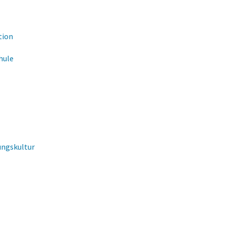
tion
hule
fungskultur