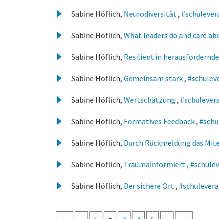
Sabine Höflich,
Neurodiversität
,
#schulevera
Sabine Höflich,
What leaders do and care ab
Sabine Höflich,
Resilient in herausfordernd
Sabine Höflich,
Gemeinsam stark
,
#schulev
Sabine Höflich,
Wertschätzung
,
#schulevera
Sabine Höflich,
Formatives Feedback
,
#schu
Sabine Höflich,
Durch Rückmeldung das Mite
Sabine Höflich,
Traumainformiert
,
#schulev
Sabine Höflich,
Der sichere Ort
,
#schulevera