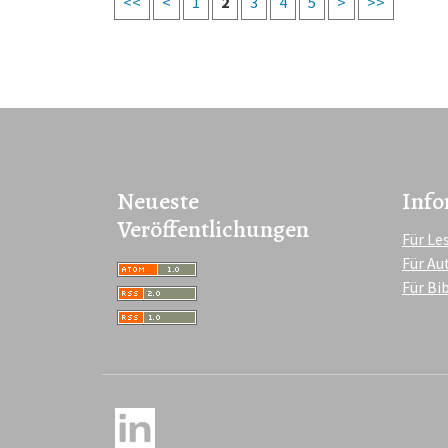
<<
<
1
2
3
4
5
>
>>
Neueste
Info
Veröffentlichungen
Für Le
Für Au
Für Bi