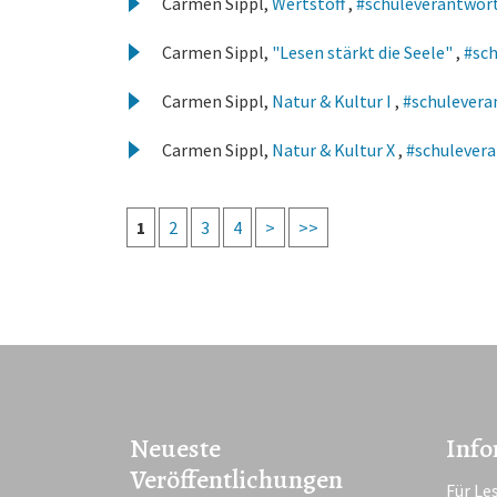
Carmen Sippl,
Wertstoff
,
#schuleverantworte
Carmen Sippl,
"Lesen stärkt die Seele"
,
#sch
Carmen Sippl,
Natur & Kultur I
,
#schuleveran
Carmen Sippl,
Natur & Kultur X
,
#schulevera
1
2
3
4
>
>>
Neueste
Info
Veröffentlichungen
Für Le