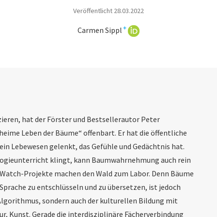
Veröffentlicht 28.03.2022
+
Carmen Sippl
ren, hat der Förster und Bestsellerautor Peter
heime Leben der Bäume“ offenbart. Er hat die öffentliche
in Lebewesen gelenkt, das Gefühle und Gedächtnis hat.
­logieunterricht klingt, kann Baumwahrnehmung auch rein
e-Watch-Projekte machen den Wald zum Labor. Denn Bäume
Sprache zu entschlüsseln und zu übersetzen, ist jedoch
 Algorithmus, sondern auch der kulturellen Bildung mit
tur, Kunst. Gerade die interdiszipli­näre Fächerverbindung