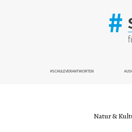
Natur &amp; Kultur V: Was der Baum twittert: Dig
#SCHULEVERANTWORTEN
AUS
Natur & Kultu