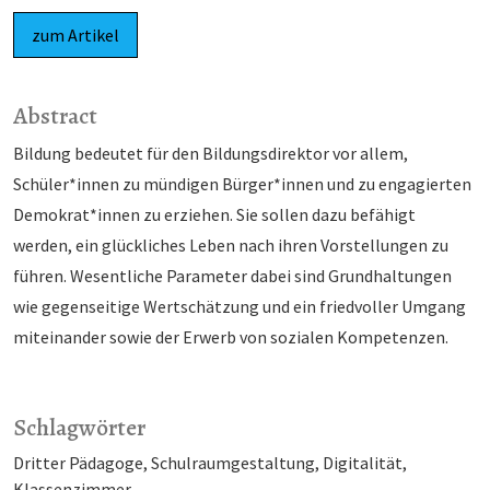
zum Artikel
Abstract
Bil­dung bedeutet für den Bildungsdirektor vor allem,
Schüler*innen zu mün­digen Bürger*in­nen und zu engagierten
Demo­kra­t*in­nen zu er­zie­hen. Sie sol­­­len dazu befähigt
werden, ein glück­liches Leben nach ih­ren Vor­stellungen zu
führen. Wesentliche Parame­ter dabei sind Grund­hal­tun­gen
wie gegen­sei­tige Wertschätzung und ein fried­voller Umgang
mit­ei­nan­der so­wie der Er­werb von sozialen Kom­pe­ten­zen.
Schlagwörter
Dritter Pädagoge
Schulraumgestaltung
Digitalität
Klassenzimmer