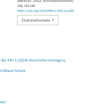
Velickovic. (2022).
#schuleverantworten
,
2
(4), 162-165.
https://doi.org/10.53349/sv.2022.i4.a259
Zitationsformate
Bd. 4 Nr. 1 (2024): Künstliche Intelligenz
Lern)Raum Schule
 was?