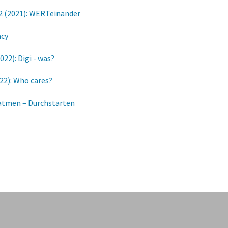
 2 (2021): WERTeinander
acy
022): Digi - was?
022): Who cares?
hatmen – Durchstarten